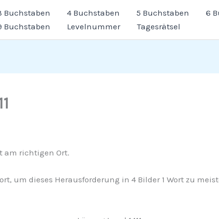
3 Buchstaben
4 Buchstaben
5 Buchstaben
6 
9 Buchstaben
Levelnummer
Tagesrätsel
11
t am richtigen Ort.
wort, um dieses Herausforderung in 4 Bilder 1 Wort zu meis