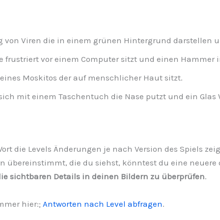
g von Viren die in einem grünen Hintergrund darstellen 
e frustriert vor einem Computer sitzt und einen Hammer i
nes Moskitos der auf menschlicher Haut sitzt.
sich mit einem Taschentuch die Nase putzt und ein Glas 
1 Wort die Levels Änderungen je nach Version des Spiels ze
rn übereinstimmt, die du siehst, könntest du eine neuere o
ie sichtbaren Details in deinen Bildern zu überprüfen
.
mmer hier:;
Antworten nach Level abfragen
.