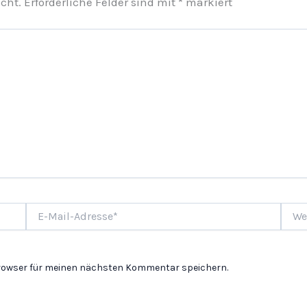
cht.
Erforderliche Felder sind mit
*
markiert
E-
Websi
Mail-
Adresse*
Browser für meinen nächsten Kommentar speichern.