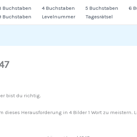
3 Buchstaben
4 Buchstaben
5 Buchstaben
6 
9 Buchstaben
Levelnummer
Tagesrätsel
547
r bist du richtig.
m dieses Herausforderung in 4 Bilder 1 Wort zu meistern. L