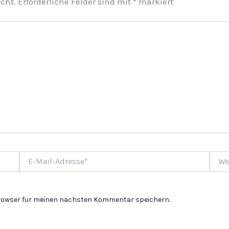
cht.
Erforderliche Felder sind mit
*
markiert
E-
Websi
Mail-
Adresse*
Browser für meinen nächsten Kommentar speichern.