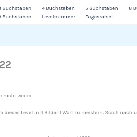
3 Buchstaben
4 Buchstaben
5 Buchstaben
6 
9 Buchstaben
Levelnummer
Tagesrätsel
822
 nicht weiter.
m dieses Level in 4 Bilder 1 Wort zu meistern. Scroll nac