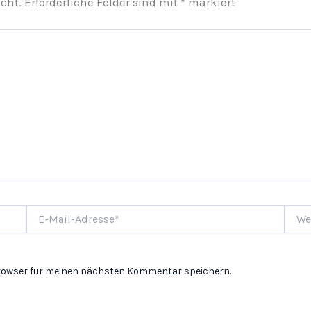
cht.
Erforderliche Felder sind mit
*
markiert
E-
Websi
Mail-
Adresse*
Browser für meinen nächsten Kommentar speichern.