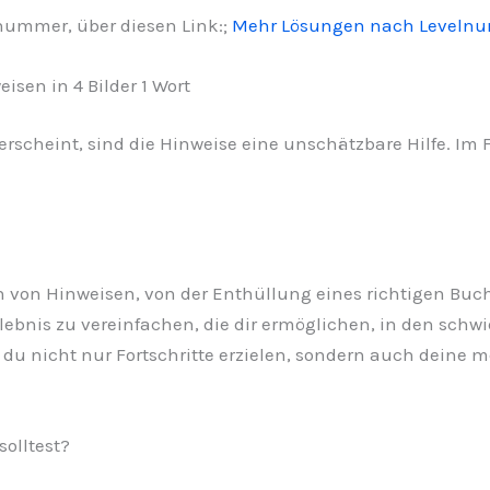
lnummer, über diesen Link:;
Mehr Lösungen nach Leveln
isen in 4 Bilder 1 Wort
scheint, sind die Hinweise eine unschätzbare Hilfe. Im Fo
en von Hinweisen, von der Enthüllung eines richtigen Buc
erlebnis zu vereinfachen, die dir ermöglichen, in den sch
t du nicht nur Fortschritte erzielen, sondern auch deine
solltest?