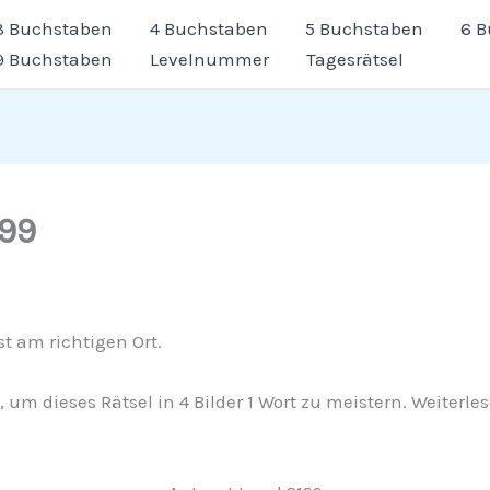
3 Buchstaben
4 Buchstaben
5 Buchstaben
6 
9 Buchstaben
Levelnummer
Tagesrätsel
199
st am richtigen Ort.
g, um dieses Rätsel in 4 Bilder 1 Wort zu meistern. Weiter