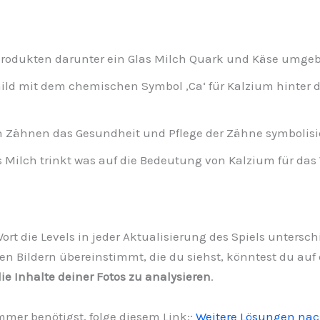
odukten darunter ein Glas Milch Quark und Käse umgebe
hild mit dem chemischen Symbol ‚Ca‘ für Kalzium hinter
 Zähnen das Gesundheit und Pflege der Zähne symbolisie
s Milch trinkt was auf die Bedeutung von Kalzium für da
 Wort die Levels in jeder Aktualisierung des Spiels untersc
den Bildern übereinstimmt, die du siehst, könntest du auf
ie Inhalte deiner Fotos zu analysieren
.
er benötigst, folge diesem Link:;
Weitere Lösungen na