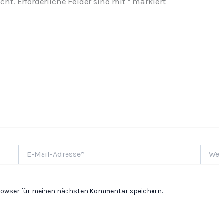
cht.
Erforderliche Felder sind mit
*
markiert
E-
Websi
Mail-
Adresse*
Browser für meinen nächsten Kommentar speichern.