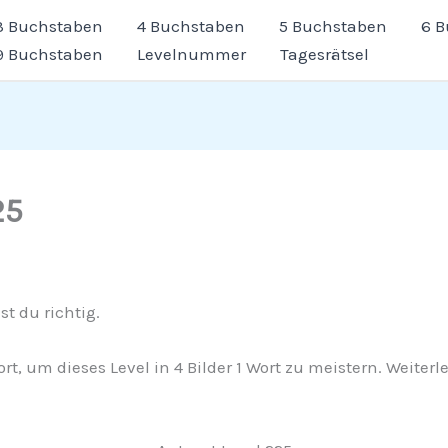
3 Buchstaben
4 Buchstaben
5 Buchstaben
6 
9 Buchstaben
Levelnummer
Tagesrätsel
25
st du richtig.
wort, um dieses Level in 4 Bilder 1 Wort zu meistern. Weite