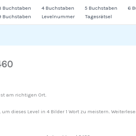
3 Buchstaben
4 Buchstaben
5 Buchstaben
6 
9 Buchstaben
Levelnummer
Tagesrätsel
460
st am richtigen Ort.
g, um dieses Level in 4 Bilder 1 Wort zu meistern. Weiterle