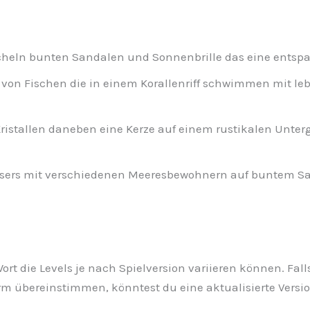
cheln bunten Sandalen und Sonnenbrille das eine entsp
von Fischen die in einem Korallenriff schwimmen mit l
 Kristallen daneben eine Kerze auf einem rustikalen Unt
ssers mit verschiedenen Meeresbewohnern auf buntem Sa
1 Wort die Levels je nach Spielversion variieren können. F
rm übereinstimmen, könntest du eine aktualisierte Version