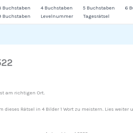
3 Buchstaben
4 Buchstaben
5 Buchstaben
6 
9 Buchstaben
Levelnummer
Tagesrätsel
522
st am richtigen Ort.
m dieses Rätsel in 4 Bilder 1 Wort zu meistern. Lies weit