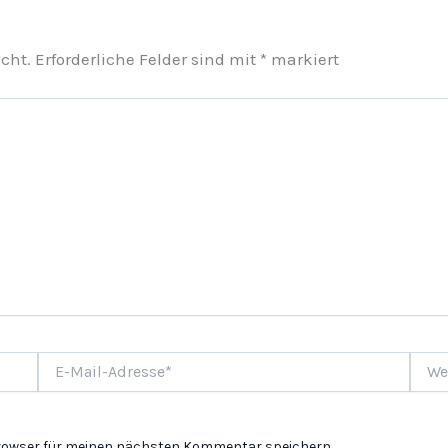
cht.
Erforderliche Felder sind mit
*
markiert
E-
Websi
Mail-
Adresse*
Browser für meinen nächsten Kommentar speichern.