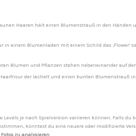
raunen Haaren hält einen Blumenstrauß in den Händen u
ur in einem Blumenladen mit einem Schild das ‚Flower‘
ten Blumen und Pflanzen stehen nebeneinander auf de
aarfrisur der lächelt und einen bunten Blumenstrauß in 
 die Levels je nach Spielversion variieren können. Falls d
stimmen, könntest du eine neuere oder modifizierte Versi
 Fotos zu analysieren
.