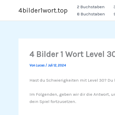
Zum
2 Buchstaben
4bilder1wort.top
Inhalt
8 Buchstaben
springen
4 Bilder 1 Wort Level 3
Von
Lucas
/
Juli 12, 2024
Hast du Schwierigkeiten mit Level 30? Du b
Im Folgenden, geben wir dir die Antwort, u
dein Spiel fortzusetzen.