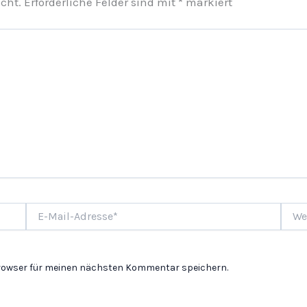
cht.
Erforderliche Felder sind mit
*
markiert
E-
Websi
Mail-
Adresse*
Browser für meinen nächsten Kommentar speichern.