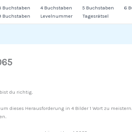
3 Buchstaben
4 Buchstaben
5 Buchstaben
6 
9 Buchstaben
Levelnummer
Tagesrätsel
065
ist du richtig.
e, um dieses Herausforderung in 4 Bilder 1 Wort zu meiste
en.