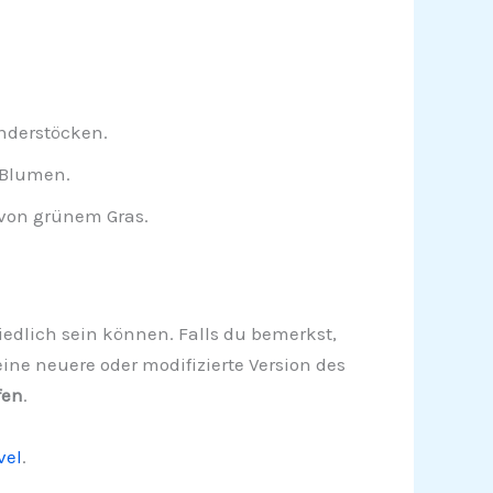
nderstöcken.
 Blumen.
von grünem Gras.
chiedlich sein können. Falls du bemerkst,
ne neuere oder modifizierte Version des
fen
.
vel
.