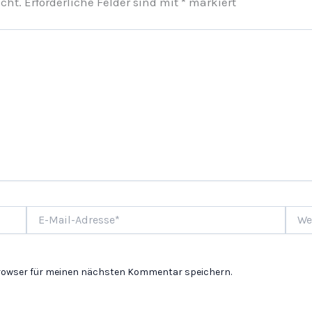
cht.
Erforderliche Felder sind mit
*
markiert
E-
Websi
Mail-
Adresse*
Browser für meinen nächsten Kommentar speichern.