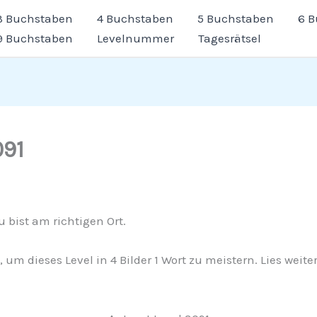
3 Buchstaben
4 Buchstaben
5 Buchstaben
6 
9 Buchstaben
Levelnummer
Tagesrätsel
091
 bist am richtigen Ort.
t, um dieses Level in 4 Bilder 1 Wort zu meistern. Lies wei