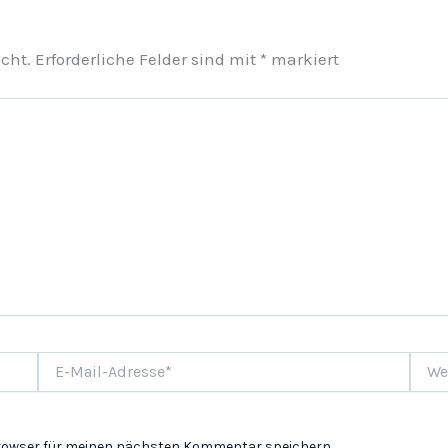
cht.
Erforderliche Felder sind mit
*
markiert
E-
Websi
Mail-
Adresse*
Browser für meinen nächsten Kommentar speichern.