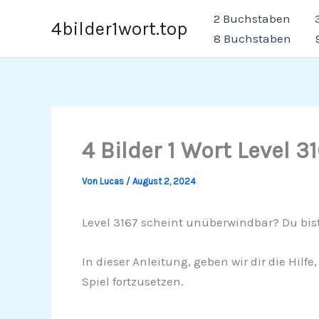
Zum
2 Buchstaben
4bilder1wort.top
Inhalt
8 Buchstaben
springen
4 Bilder 1 Wort Level 3
Von
Lucas
/
August 2, 2024
Level 3167 scheint unüberwindbar? Du bist
In dieser Anleitung, geben wir dir die Hilf
Spiel fortzusetzen.