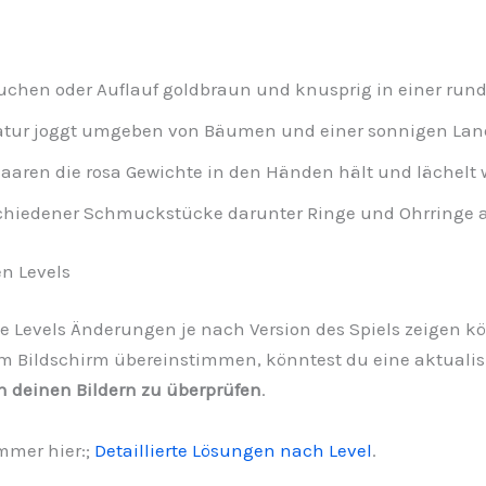
uchen oder Auflauf goldbraun und knusprig in einer run
Natur joggt umgeben von Bäumen und einer sonnigen Lan
aren die rosa Gewichte in den Händen hält und lächelt w
hiedener Schmuckstücke darunter Ringe und Ohrringe 
n Levels
t die Levels Änderungen je nach Version des Spiels zeigen 
m Bildschirm übereinstimmen, könntest du eine aktualisi
in deinen Bildern zu überprüfen
.
mmer hier:;
Detaillierte Lösungen nach Level
.