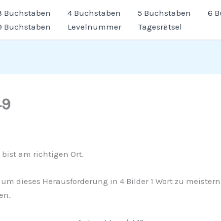
3 Buchstaben
4 Buchstaben
5 Buchstaben
6 
9 Buchstaben
Levelnummer
Tagesrätsel
49
bist am richtigen Ort.
fe, um dieses Herausforderung in 4 Bilder 1 Wort zu meister
en.