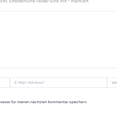
cht.
Erforderliche Felder sind mit
*
markiert
E-
Websi
Mail-
Adresse*
Browser für meinen nächsten Kommentar speichern.