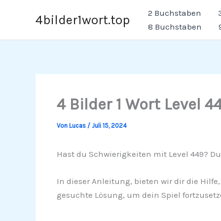
Zum
2 Buchstaben
4bilder1wort.top
Inhalt
8 Buchstaben
springen
4 Bilder 1 Wort Level 4
Von
Lucas
/
Juli 15, 2024
Hast du Schwierigkeiten mit Level 449? Du 
In dieser Anleitung, bieten wir dir die Hil
gesuchte Lösung, um dein Spiel fortzusetz