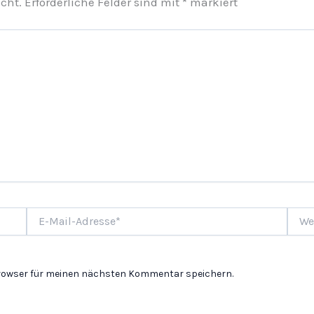
cht.
Erforderliche Felder sind mit
*
markiert
E-
Websi
Mail-
Adresse*
Browser für meinen nächsten Kommentar speichern.